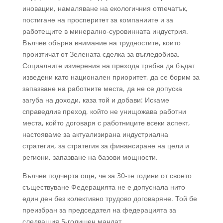
иновации, намаляване на екологичния отпечатък,
постигане на просперитет за компаниите и за
работещите в минерално-суровинната индустрия.
Вълчев обърна внимание на трудностите, които
произтичат от Зелената сделка за въгледобива.
Социалните измерения на прехода трябва да бъдат
изведени като национален приоритет, да се борим за
запазване на работните места, да не се допуска
загуба на доходи, каза той и добави: Искаме
справедлив преход, който не унищожава работни
места, който договаря с работниците всеки аспект,
настояваме за актуализирана индустриална
стратегия, за стратегия за финансиране на цели и
региони, запазване на базови мощности.
Вълчев подчерта още, че за 30-те години от своето
съществуване Федерацията не е допуснала нито
един ден без колективно трудово договаряне. Той бе
преизбран за председател на федерацията за
следващия 5-годишен мандат.