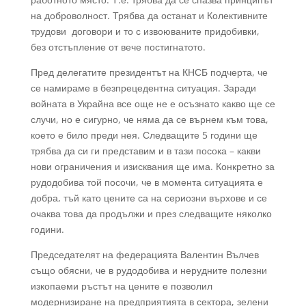
на доброволност. Трябва да останат и Колективните
трудови договори и то с извоюваните придобивки,
без отстъпление от вече постигнатото.
Пред делегатите президентът на КНСБ подчерта, че
се намираме в безпрецедентна ситуация. Заради
войната в Украйна все още не е осъзнато какво ще се
случи, но е сигурно, че няма да се върнем към това,
което е било преди нея. Следващите 5 години ще
трябва да си ги представим и в тази посока – какви
нови ограничения и изисквания ще има. Конкретно за
рудодобива той посочи, че в момента ситуацията е
добра, тъй като цените са на сериозни върхове и се
очаква това да продължи и през следващите няколко
години.
Председателят на федерацията Валентин Вълчев
също обясни, че в рудодобива и нерудните полезни
изкопаеми ръстът на цените е позволил
модернизиране на предприятията в сектора, зелени