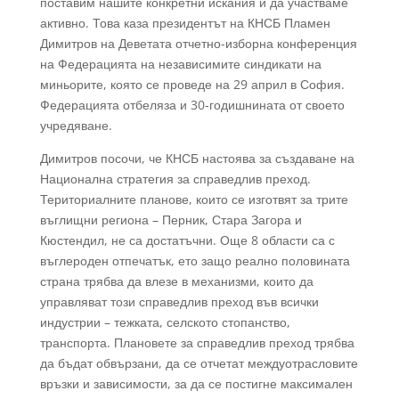
поставим нашите конкретни искания и да участваме
активно. Това каза президентът на КНСБ Пламен
Димитров на Деветата отчетно-изборна конференция
на Федерацията на независимите синдикати на
миньорите, която се проведе на 29 април в София.
Федерацията отбеляза и 30-годишнината от своето
учредяване.
Димитров посочи, че КНСБ настоява за създаване на
Национална стратегия за справедлив преход.
Териториалните планове, които се изготвят за трите
въглищни региона – Перник, Стара Загора и
Кюстендил, не са достатъчни. Още 8 области са с
въглероден отпечатък, ето защо реално половината
страна трябва да влезе в механизми, които да
управляват този справедлив преход във всички
индустрии – тежката, селското стопанство,
транспорта. Плановете за справедлив преход трябва
да бъдат обвързани, да се отчетат междуотрасловите
връзки и зависимости, за да се постигне максимален