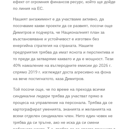
ефект от огромния финансов ресурс, който ще дойде
по линия на ЕС.
Нашият ангажимент е да участваме активно, да
посочваме какви проекти да се развият, посочи още
Димитров и подчерта, че Националният план за
възстановяване и устойчивост е изготвен без
енергийна стратегия на страната. Нашите
предприятия трябва да имат яснота и перспектива и
то преди да затваряме каквато и да е мощност. Тези
40% намаление на въглеродните емисии до 2026 г.
спрямо 2019 г. изглеждат доста агресивно на фона
на вече постигнатото, каза Димитров.
Той посочи още, че по време на прехода всички
синдикални лидери трябва да участват пряко в
процеса на управление на персонала. Трябва да се
картографират уменията, знанията и желанията на
всеки отделен синдикален член. Нито един човек не
трябва да си тръгне, ако не иска да си смени
работното място. Т.е. трябва да се спазва принципът