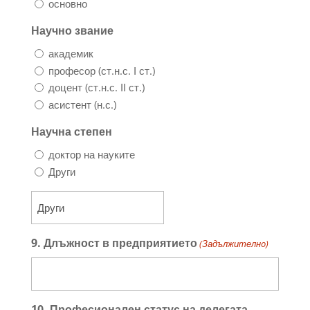
основно
Научно звание
академик
професор (ст.н.с. І ст.)
доцент (ст.н.с. ІІ ст.)
асистент (н.с.)
Научна степен
доктор на науките
Други
9. Длъжност в предприятието
(Задължителнo)
10. Професионален статус на делегата