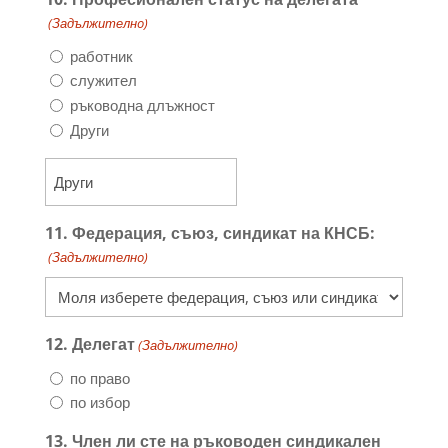
(Задължителнo)
работник
служител
ръководна длъжност
Други
11. Федерация, съюз, синдикат на КНСБ:
(Задължителнo)
12. Делегат
(Задължителнo)
по право
по избор
13. Член ли сте на ръководен синдикален