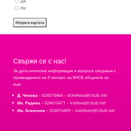
Да
Не
Свържи се с нас!
За допълнителна информация и въпроси свързани с
провеждането на 9 конгрес на КНСБ обърнете се
към:
Д. Чекова
– 024010464 –
dchekova@citub.net
Ив. Радева
– 024010471 –
iradeva@citub.net
Ив. Алексиев
– 024010409 –
ivaleksiev@citub.net