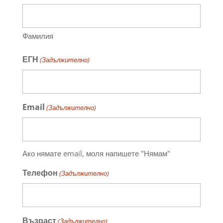
Фамилия
ЕГН
(Задължителнo)
Email
(Задължителнo)
Ако нямате email, моля напишете "Нямам"
Телефон
(Задължителнo)
Възраст
(Задължителнo)