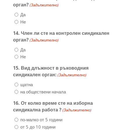
орган?
(Задължителнo)
Да
Не
14. Член ли сте на контролен синдикален
орган?
(Задължителнo)
Да
Не
15. Вид длъжност в ръководния
синдикален орган:
(Задължителнo)
щатна
на обществени начала
16. От колко време сте на изборна
синдикална работа ?
(Задължителнo)
по-малко от 5 години
от 5 до 10 години