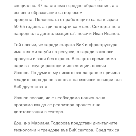
специално, 47 на сто имат средно образование, а с
основно образование са под осем
процента. Половината от работещите са на възраст
50-65 години, а три четвърти са мъже. Секторът не е
напреднал с дигитализацията”, посочи Иван Иванов.
Той посочи, че заради старата ВиК инфраструктура
има големи загуби на ресурси, а заради законови
пропуски и зони без охрана. В същото време няма
пари за текущи разходи и инвестиции, посочи
Иванов. По думите му ниското заплащане е причина
младите хора да не застават на ключови позиции във
ВиК дружествата.
Иванов посочи, че е необходима национална
програма как да се реализира процесът на
дигитализация в сектора.
Доц. д-р Мариана Тодорова представи дигиталните
технологии и трендове във ВиК сектора. Сред тях са