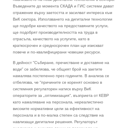
Въведените до момента СКАДА и ГИС системи дават
отражение върху заетостта и засилват интереса към
ВиК сектора. Използването на дигитални технологии
ще подобри качеството на предоставяните услуги,
ще подобрят производителността на труда в
отрасъла, качеството на услугите, като в
краткосрочен и средносрочен план ще изискват
повече и по-квалифицирани човешки ресурси.
В дейност “Събиране, пречистване и доставяне на
води” се забелязва, че общият брой на заетите
намалява постепенно през годините. В анализа се
отбелязва, че “причините се коренят основно в
системния регулаторен натиск върху ВиК
операторите за „оптимизация“, възприета от КЕВР
като намаляване на персонала, нереалистично
високите нормативни цели за ефективност на
персонала и в по-малка степен са следствие на
навлизащи дигитални решения. Регулаторът