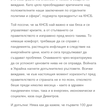
виждане. Като цяло преобладават критичните над
положителните наши заключения по отделните
политики и сфери“, подчерта президентът на КНСБ.
Той посочи, че за КНСБ най-важно е как бяха и се
управляват кризите, а от стъпването си
правителството е изправено пред много такива. То
нямаше комфорт, трябваше да се справя с
пандемията, растящата инфлация в следствие на
енергийните цени, които и сега продължават да
създават проблеми. Очакването чрез мораториума
да се успокоят ценовите нива не се оправда. Войната
в Украйна нагнети допълнително ръстовете. Всички
виждаме, че към настоящия момент хоризонтът пред
правителството и страната не е по-ясен, отколкото
беше преди няколко месеца – както в здравен
пандемичен план, така и в енергиен, икономически и
социален, каза още Димитров.
И допълни: Няма как да кажем, че първите 100 дни