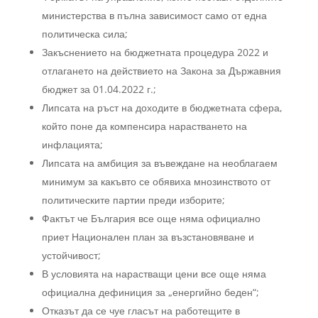
министерства в пълна зависимост само от една
политическа сила;
Закъснението на бюджетната процедура 2022 и
отлагането на действието на Закона за Държавния
бюджет за 01.04.2022 г.;
Липсата на ръст на доходите в бюджетната сфера,
който поне да компенсира нарастването на
инфлацията;
Липсата на амбиция за въвеждане на необлагаем
минимум за какъвто се обявиха мнозинството от
политическите партии преди изборите;
Фактът че България все още няма официално
приет Национален план за възстановяване и
устойчивост;
В условията на нарастващи цени все още няма
официална дефиниция за „енергийно беден“;
Отказът да се чуе гласът на работещите в