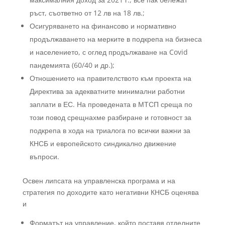
ръст, съответно от 12 лв на 18 лв.;
Осигуряването на финансово и нормативно
продължаването на мерките в подкрепа на бизнеса
и населението, с оглед продължаване на Covid
пандемията (60/40 и др.);
Отношението на правителството към проекта на
Директива за адекватните минимални работни
заплати в ЕС. На проведената в МТСП среща по
този повод срещнахме разбиране и готовност за
подкрепа в хода на триалога по всички важни за
КНСБ и европейското синдикално движение
въпроси.
Освен липсата на управленска програма и на
стратегия по доходите като негативни КНСБ оценява
и
Форматът на управление, който поставя отделните