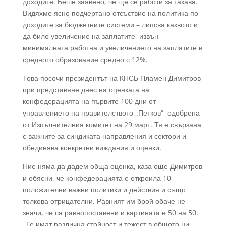
доходите. Беше заявено, че ще се работи за такава.
Видяхме ясно подчертано отсъствие на политика по
доходите за бюджетните системи – липсва каквото и
да било увеличение на заплатите, извън
минималната работна и увеличението на заплатите в
средното образование средно с 12%.
Това посочи президентът на КНСБ Пламен Димитров
при представяне днес на оценката на
конфедерацията на първите 100 дни от
управлението на правителството „Петков“, одобрена
от Изпълнителния комитет на 29 март. Тя е свързана
с важните за синдиката направления и сектори и
обединява конкретни виждания и оценки.
Ние няма да дадем обща оценка, каза още Димитров
и обясни, че конфедерацията е откроила 10
положителни важни политики и действия и също
толкова отрицателни. Равният им брой обаче не
значи, че са равнопоставени и картината е 50 на 50.
„Те имат различна стойност и тежест в общото ни