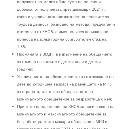
получават по-малка обща сума на пенсия и
добавка, от получената през декември 2021 г.,
както и увеличената адекватност на пенсиите за
трудова дейност, базирано на метода, предлаган и
отстояван от КНСБ, а именно, чрез повишаване
приноса на всяка година осигурителен стаж на
1,35;
Промяната в ЗМДТ, в изпълнение на обещанието
за отмяна на таксите в детски ясли и детски
градини;
Увеличението на обезщетението за отглеждане на
дете до 2-годишна възраст на равнището на МРЗ
за страната, както и за обвързването на
минималното обезщетение за безработица с нея;
Приетото предложение на КНСБ за повишаване на
минималното и максималното обезщетение за
безработица, които макар и обвързани с МРЗ и
максималния доход за 2021 г., все пак бележат