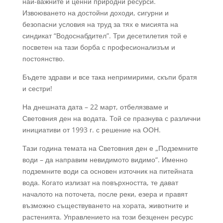
най-важните и ценни природни ресурси.
Извоюването на достойни доходи, сигурни и
безопасни условия на труд за тях е мисията на
синдикат “Водоснабдител”. Три десетилетия той е
посветен на тази борба с професионализъм и
постоянство.
Бъдете здрави и все така непримирими, скъпи братя
и сестри!
На днешната дата – 22 март, отбелязваме и
Световния ден на водата. Той се празнува с различни
инициативи от 1993 г. с решение на ООН.
Тази година темата на Световния ден е „Подземните
води – да направим невидимото видимо“. Именно
подземните води са основен източник на питейната
вода. Когато излизат на повърхността, те дават
началото на поточета, после реки, езера и правят
възможно съществуването на хората, животните и
растенията. Управлението на този безценен ресурс