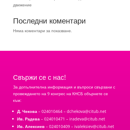
движение
Последни коментари
Няма коментари за показване.
Свържи се с нас!
За допълнителна информация и въпроси свързани с
провеждането на 9 конгрес на КНСБ обърнете се
към:
Д. Чекова
– 024010464 –
dchekova@citub.net
Ив. Радева
– 024010471 –
iradeva@citub.net
Ив. Алексиев
– 024010409 –
ivaleksiev@citub.net