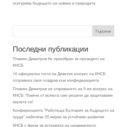
осигурява бъдещето на човека и природата.
Търсене
Последни публикации
Пламен Димитров бе преизбран за президент на
КНСБ
16 официални гости на Деветия конгрес на КНСБ
отправиха своя поздрав към конфедерацията
Пламен Димитров на откриването на 9-ия конгрес на
КНСБ: Повече от всякога сме решени да защитаваме
каузата си!
Конференцията “Работеща България за бъдещето на
труда” набеляза 30 мерки за устойчиво развитие
КНСБ с филм за историята на синдикалното