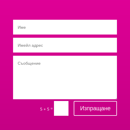
Изпращане
=
5 + 5